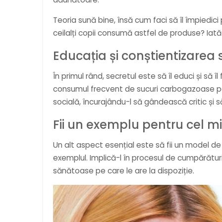
Teoria sună bine, însă cum faci să îl împiedic
ceilalți copii consumă astfel de produse? Iat
Educația și conștientizarea 
În primul rând, secretul este să îl educi și să
consumul frecvent de sucuri carbogazoase poat
socială, încurajându-l să gândească critic și s
Fii un exemplu pentru cel mi
Un alt aspect esențial este să fii un model de
exemplul. Implică-l în procesul de cumpărătur
sănătoase pe care le are la dispoziție.