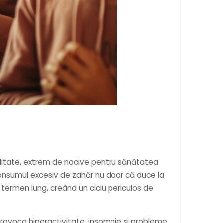
alitate, extrem de nocive pentru sănătatea
ă. Consumul excesiv de zahăr nu doar că duce la
termen lung, creând un ciclu periculos de
provoca hiperactivitate, insomnie și probleme