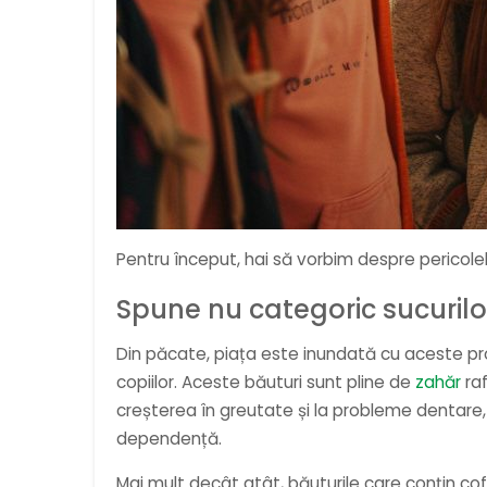
Pentru început, hai să vorbim despre pericole
Spune nu categoric sucurilor
Din păcate, piața este inundată cu aceste pr
copiilor. Aceste băuturi sunt pline de
zahăr
raf
creșterea în greutate și la probleme dentare,
dependență.
Mai mult decât atât, băuturile care conțin co