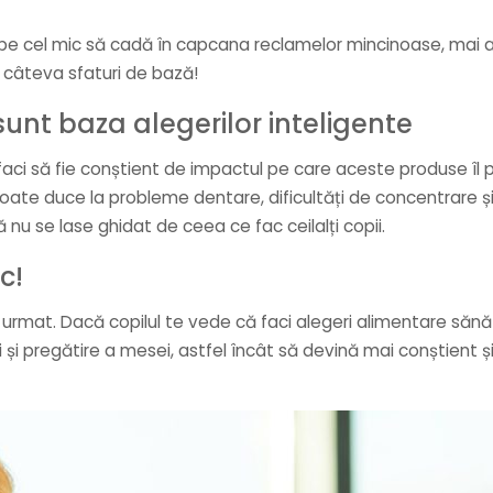
i pe cel mic să cadă în capcana reclamelor mincinoase, mai ale
ă câteva sfaturi de bază!
sunt baza alegerilor inteligente
 îl faci să fie conștient de impactul pe care aceste produse îl
e duce la probleme dentare, dificultăți de concentrare și t
ă nu se lase ghidat de ceea ce fac ceilalți copii.
c!
 urmat. Dacă copilul te vede că faci alegeri alimentare sănăt
i și pregătire a mesei, astfel încât să devină mai conștient 