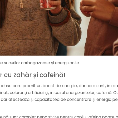
le sucurilor carbogazoase și energizante.
 cu zahăr și cofeină!
oduse care promit un boost de energie, dar care sunt, în re
inat, coloranți artificiali și, în cazul energizantelor, cofein
 dar afectează și capacitatea de concentrare și energia pe 
feină sunt complet nepotrivite pentru copii. Cofeina poate 