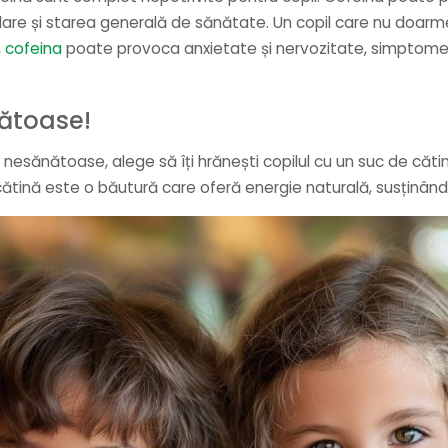
lare și starea generală de sănătate. Un copil care nu doarme
,
cofeina
poate provoca anxietate și nervozitate, simptome
nătoase!
 nesănătoase, alege să îți hrănești copilul cu un suc de cătin
cătină este o băutură care oferă energie naturală, susținând 