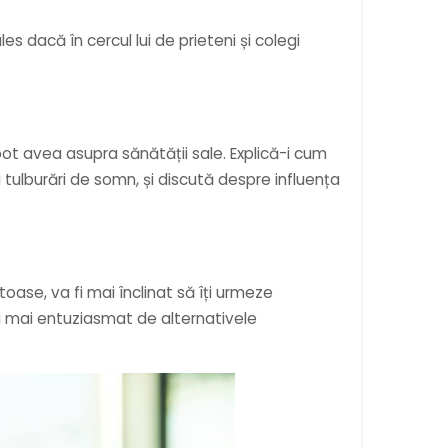
s dacă în cercul lui de prieteni și colegi
 pot avea asupra sănătății sale. Explică-i cum
ulburări de somn, și discută despre influența
oase, va fi mai înclinat să îți urmeze
și mai entuziasmat de alternativele