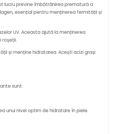
Acest lucru previne îmbătrânirea prematură a
gen, esențial pentru menținerea fermității și
razelor UV. Aceasta ajută la menținerea
 roșeții.
ății și menține hidratarea. Acești acizi grași
tante sunt:
ea unui nivel optim de hidratare în piele.