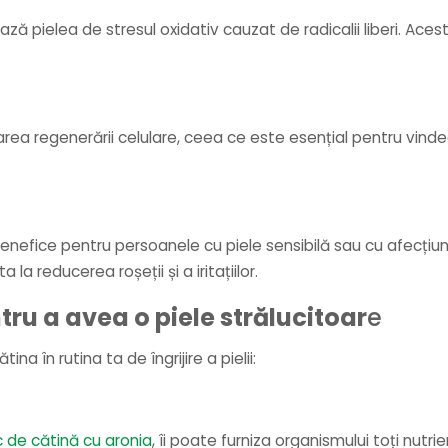
ează pielea de stresul oxidativ cauzat de radicalii liberi. Ac
ea regenerării celulare, ceea ce este esențial pentru vindeca
t benefice pentru persoanele cu piele sensibilă sau cu afecțiu
a reducerea roșeții și a iritațiilor.
tru a avea o piele strălucitoar
e
a în rutina ta de îngrijire a pielii:
 de cătină cu aronia
, îi poate furniza organismului toți nutri