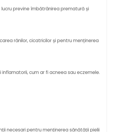
est lucru previne îmbătrânirea prematură și
rea rănilor, cicatricilor și pentru menținerea
ni inflamatorii, cum ar fi acneea sau eczemele.
enții necesari pentru menținerea sănătății pielii