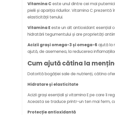
Vitamina C
este unul dintre cei mai puternici
pielii și apariția ridurilor. Vitamina C prezentă 
elasticității tenului.
Vitamina E
este un alt antioxidant esențial c
hidratării tegumentului și are proprietăți antiin
Acizii grași omega-3 și omega-6
ajută la 
ajută, de asemenea, la reducerea inflamațiilor 
Cum ajută cătina la mențin
Datorită bogăției sale de nutrienți, cătina ofe
Hidratare și elasticitate
Acizii grași esențiali și vitamina E pe care îi 
Aceasta se traduce printr-un ten mai ferm, cu ma
Protecție antioxidantă