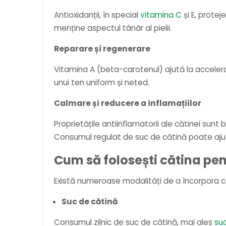
Antioxidanții, în special
vitamina C
și E, protej
menține aspectul tânăr al pielii.
Reparare și regenerare
Vitamina A (beta-carotenul) ajută la accelerar
unui ten uniform și neted.
Calmare și reducere a inflamațiilor
Proprietățile antiinflamatorii ale cătinei sun
Consumul regulat de suc de cătină poate ajuta l
Cum să folosești cătina pen
Există numeroase modalități de a încorpora cătin
Suc de cătină
Consumul zilnic de suc de cătină, mai ales
suc