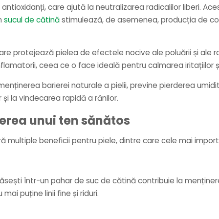
 antioxidanți, care ajută la neutralizarea radicalilor liberi. 
în
sucul de cătină
stimulează, de asemenea, producția de cola
are protejează pielea de efectele nocive ale poluării și ale 
flamatorii, ceea ce o face ideală pentru calmarea iritațiilor și
menținerea barierei naturale a pielii, previne pierderea umidit
și la vindecarea rapidă a rănilor.
erea unui ten sănătos
ră multiple beneficii pentru piele, dintre care cele mai impor
regăsești într-un pahar de suc de cătină contribuie la menținer
i puține linii fine și riduri.