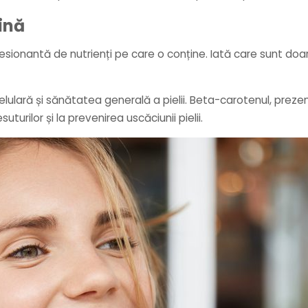
ină
ionantă de nutrienți pe care o conține. Iată care sunt doar 
elulară și sănătatea generală a pielii. Beta-carotenul, preze
turilor și la prevenirea uscăciunii pielii.