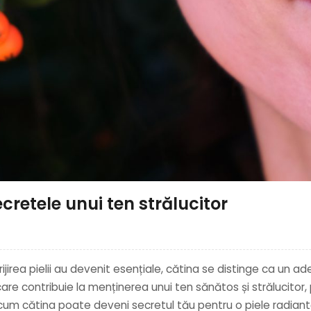
ecretele unui ten strălucitor
jirea pielii au devenit esențiale, cătina se distinge ca un adev
 care contribuie la menținerea unui ten sănătos și strălucitor
 cum cătina poate deveni secretul tău pentru o piele radiant