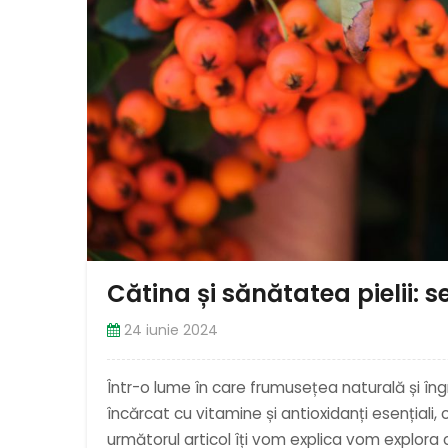
Cătina și sănătatea pielii: s
24 iunie 2024
Într-o lume în care frumusețea naturală și îngri
încărcat cu vitamine și antioxidanți esențiali,
următorul articol îți vom explica vom explora