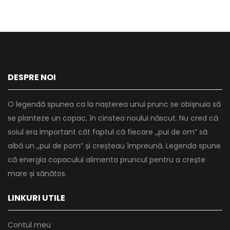
DESPRE NOI
O legendă spunea ca la nașterea unui prunc se obișnuia să
se planteze un copac, în cinstea noului născut. Nu cred că
soiul era important cât faptul că fiecare ,,pui de om” să
aibă un ,,pui de pom” și creșteau împreună. Legenda spune
că energia copacului alimenta pruncul pentru a crește
mare și sănătos.
LINKURI UTILE
Contul meu