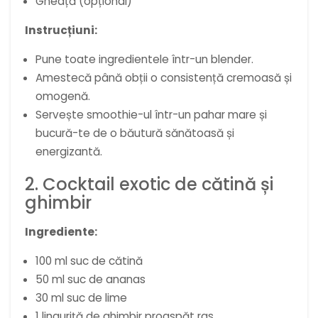
Gheață (opțional)
Instrucțiuni:
Pune toate ingredientele într-un blender.
Amestecă până obții o consistență cremoasă și
omogenă.
Servește smoothie-ul într-un pahar mare și
bucură-te de o băutură sănătoasă și
energizantă.
2. Cocktail exotic de cătină și
ghimbir
Ingrediente:
100 ml suc de cătină
50 ml suc de ananas
30 ml suc de lime
1 linguriță de ghimbir proaspăt ras