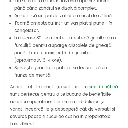
Într-o cratiță mică, încălzește apa și zahărul
până când zahărul se dizolvă complet.
Amestecă siropul de zahăr cu sucul de cătină.
Toarnă amestecul într-un vas plat și pune-l în
congelator.
La fiecare 30 de minute, amestecă granita cu o
furculiță pentru a sparge cristalele de gheață,
până obții o consistență de granita
(aproximativ 3-4 ore).
Servește granita în pahare și decorează cu
frunze de mentă.
Aceste rețete simple și gustoase cu
suc de cătină
sunt perfecte pentru a te bucura de beneficiile
acestui superaliment într-un mod delicios și
variat. Încearcă-le și descoperă cât de versatil și
savuros poate fi sucul de cătină în preparatele
tale zilnice!