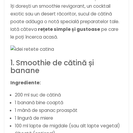
îți dorești un smoothie revigorant, un cocktail
exotic sau un desert răcoritor, sucul de cătină
poate adăuga o notă specială preparatelor tale.
Iată câteva
rețete simple și gustoase
pe care
le poți încerca acasă.
1. Smoothie de cătină și
banane
Ingrediente:
200 ml suc de cătină
1 banană bine coaptă
1 mână de spanac proaspăt
1 lingură de miere
100 ml lapte de migdale (sau alt lapte vegetal)