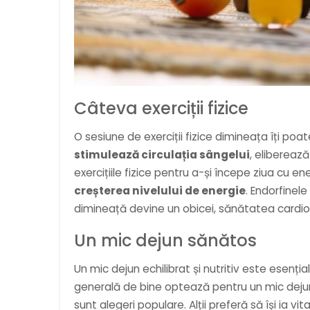
Câteva exerciții fizice
O sesiune de exerciții fizice dimineața îți po
stimulează circulația sângelui
, elibereaz
exercițiile fizice pentru a-și începe ziua cu en
creșterea nivelului de energie
. Endorfinele
dimineață devine un obicei, sănătatea cardiova
Un mic dejun sănătos
Un mic dejun echilibrat și nutritiv este esenți
generală de bine optează pentru un mic dejun 
sunt alegeri populare. Alții preferă să își ia v