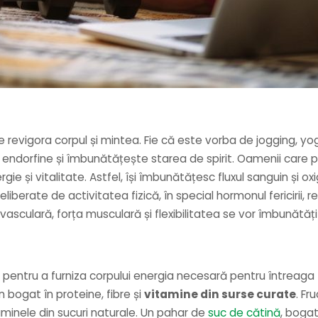
ate revigora corpul și mintea. Fie că este vorba de jogging,
ă endorfine și îmbunătățește starea de spirit. Oamenii care p
ergie și vitalitate. Astfel, își îmbunătățesc fluxul sanguin și 
 eliberate de activitatea fizică, în special hormonul fericirii,
sculară, forța musculară și flexibilitatea se vor îmbunătăți 
al pentru a furniza corpului energia necesară pentru întreaga
bogat în proteine, fibre și
vitamine din surse curate
. Fr
itaminele din sucuri naturale. Un pahar de
suc de cătină
, bogat