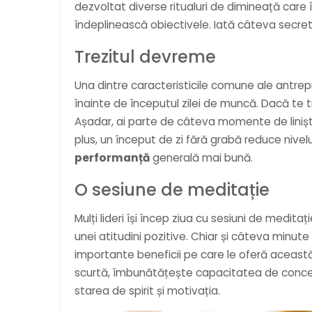
dezvoltat diverse ritualuri de dimineață care 
îndeplinească obiectivele. Iată câteva secret
Trezitul devreme
Una dintre caracteristicile comune ale antrepr
înainte de începutul zilei de muncă. Dacă te tre
Așadar, ai parte de câteva momente de liniște, 
plus, un început de zi fără grabă reduce nive
performanță
generală mai bună.
O sesiune de meditație
Mulți lideri își încep ziua cu sesiuni de medita
unei atitudini pozitive. Chiar și câteva minut
importante beneficii pe care le oferă această
scurtă, îmbunătățește capacitatea de concentrar
starea de spirit și motivația.