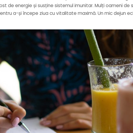
 boost de energie și susține sistemul imunitar. Mulți oameni d
 pentru a-și începe ziua cu vitalitate maximă. Un mic dejun ech