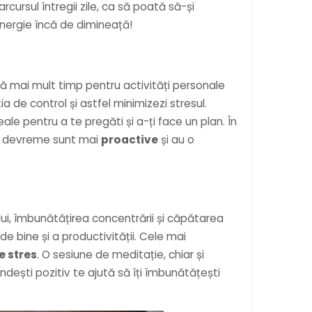
cursul întregii zile, ca să poată să-și
energie încă de dimineață!
eră mai mult timp pentru activități personale
ia de control și astfel minimizezi stresul.
le pentru a te pregăti și a-ți face un plan. În
esc devreme sunt mai
proactive
și au o
lui, îmbunătățirea concentrării și căpătarea
e bine și a productivității. Cele mai
e stres
. O sesiune de meditație, chiar și
ndești pozitiv te ajută să îți îmbunătățești