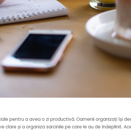
esențiale pentru a avea o zi productivă. Oamenii organizați îș
ve clare și a organiza sarcinile pe care le au de îndeplinit. Ac