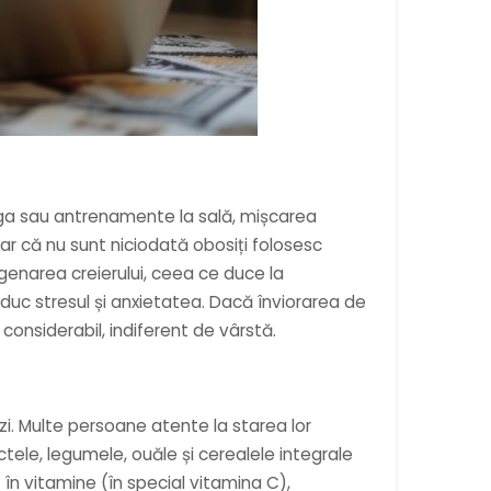
 yoga sau antrenamente la sală, mișcarea
ar că nu sunt niciodată obosiți folosesc
oxigenarea creierului, ceea ce duce la
 reduc stresul și anxietatea. Dacă înviorarea de
considerabil, indiferent de vârstă.
 zi. Multe persoane atente la starea lor
uctele, legumele, ouăle și cerealele integrale
 în vitamine (în special vitamina C),