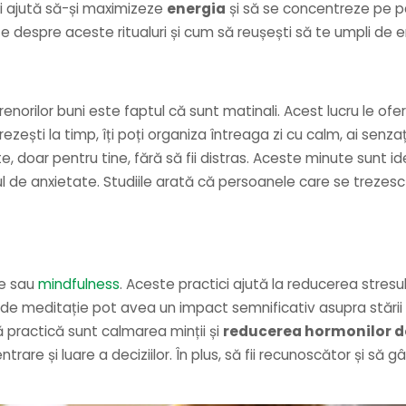
îi ajută să-și maximizeze
energia
și să se concentreze pe par
e despre aceste ritualuri și cum să reușești să te umpli de 
enorilor buni este faptul că sunt matinali. Acest lucru le of
zești la timp, îți poți organiza întreaga zi cu calm, ai senzaț
doar pentru tine, fără să fii distras. Aceste minute sunt idea
lul de anxietate. Studiile arată că persoanele care se trez
ție sau
mindfulness
. Aceste practici ajută la reducerea stresu
e de meditație pot avea un impact semnificativ asupra stării d
 practică sunt calmarea minții și
reducerea hormonilor d
e și luare a deciziilor. În plus, să fii recunoscător și să gâ