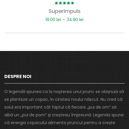
Rated
SuperImpuls
5.00
out
of 5
19.00
lei
–
34.90
lei
DESPRE NOI
O legendă spunea ca la nașterea unui prunc se obișnuia să
se planteze un copac, în cinstea noului născut. Nu cred că
soiul era important cât faptul că fiecare ,,pui de om” să
aibă un ,,pui de pom” și creșteau împreună. Legenda spune
că energia copacului alimenta pruncul pentru a crește