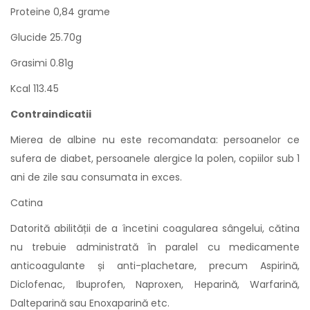
Proteine 0,84 grame
Glucide 25.70g
Grasimi 0.81g
Kcal 113.45
Contraindicatii
Mierea de albine nu este recomandata: persoanelor ce
sufera de diabet, persoanele alergice la polen, copiilor sub 1
ani de zile sau consumata in exces.
Catina
Datorită abilității de a încetini coagularea sângelui, cătina
nu trebuie administrată în paralel cu medicamente
anticoagulante și anti-plachetare, precum Aspirină,
Diclofenac, Ibuprofen, Naproxen, Heparină, Warfarină,
Dalteparină sau Enoxaparină etc.