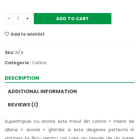
ADD TO CART
Add to wishlist
Sku:
N/A
Categorie:
Catina
DESCRIPTION
ADDITIONAL INFORMATION
REVIEWS (1)
SuperImpuls cu aronia este mixul din catina + miere de
albine + aronia + ghimbir si este alegerea perfecta in
viziunea lui Bicu pentru cei care au nevoie de un super