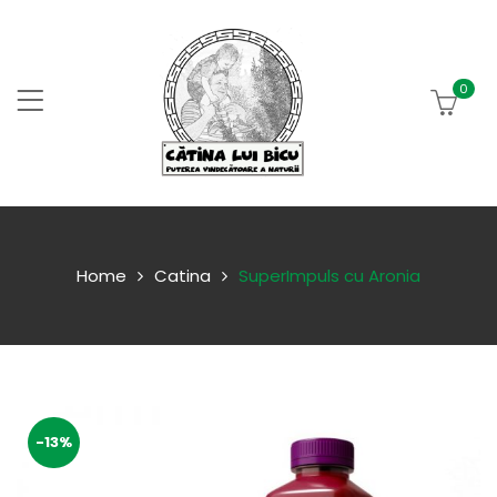
0
Home
Catina
SuperImpuls cu Aronia
-13%