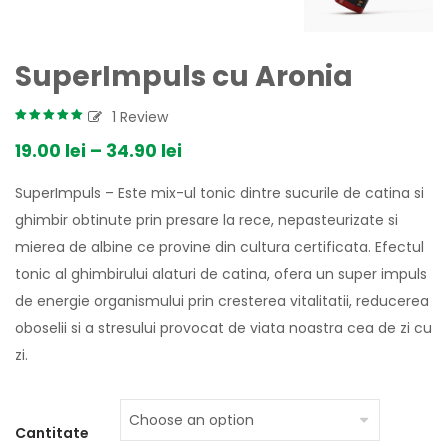
SuperImpuls cu Aronia
1
Review
Rated
5.00
out
19.00
lei
–
34.90
lei
of 5
based on
SuperImpuls – Este mix-ul tonic dintre sucurile de catina si
1
customer
rating
ghimbir obtinute prin presare la rece, nepasteurizate si
mierea de albine ce provine din cultura certificata. Efectul
tonic al ghimbirului alaturi de catina, ofera un super impuls
de energie organismului prin cresterea vitalitatii, reducerea
oboselii si a stresului provocat de viata noastra cea de zi cu
zi.
Cantitate