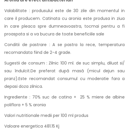
Aronia are efect antibacterian
Valabilitate : produsului este de 30 zile din momentul in
care il producem. Catinata cu aronia este produsa in ziua
in care pleaca spre dumneavoastra, tocmai pentru a fi
proaspata si a va bucura de toate beneficiile sale
Conditii de pastrare : A se pastra la rece, temperatura
recomandata fiind de 2-4 grade.
Sugestii de consum : Zilnic 100 ml. de suc simplu, diluat si/
sau îndulcit.De preferat după masă (micul dejun sau
pranz).Este recomandat consumul cu moderatie fara a
depasi doza zilnica.
Ingrediente : 70% suc de catina + 25 % miere de albine
poliflora + 5 % aronia
Valori nutritionale medii per 100 ml produs
Valoare energetica 481.15 Kj