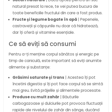
natural presat la rece, te vei putea bucura de
toate beneficiile fructului din care a fost produs.
Fructe și legume bogate în apă
| Pepenele,
castraveții și căpșunile nu doar că hidratează,
dar îți oferă și vitamine esențiale.
Ce să eviți să consumi
Pentru a-ți menține corpul sănătos și energic pe
timp de caniculă, este important să eviți anumite
alimente și substanțe:
Grăsimi saturate și trans
| Acestea îți pot
încetini digestia și îți pot face corpul să se simtă
mai greu. Evită prăjelile și alimentele procesate.
Produse cu mult zahăr
| Băuturile
carbogazoase și dulciurile pot provoca fluctuații
rapide ale nivelului de zahăr din sânge, ducând