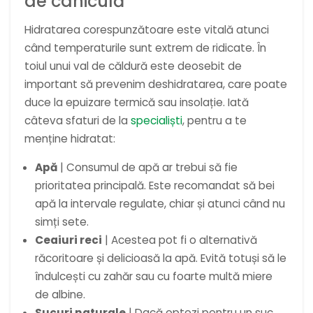
de caniculă
Hidratarea corespunzătoare este vitală atunci
când temperaturile sunt extrem de ridicate. În
toiul unui val de căldură este deosebit de
important să prevenim deshidratarea, care poate
duce la epuizare termică sau insolație. Iată
câteva sfaturi de la
specialiști
, pentru a te
menține hidratat:
Apă
| Consumul de apă ar trebui să fie
prioritatea principală. Este recomandat să bei
apă la intervale regulate, chiar și atunci când nu
simți sete.
Ceaiuri reci
| Acestea pot fi o alternativă
răcoritoare și delicioasă la apă. Evită totuși să le
îndulcești cu zahăr sau cu foarte multă miere
de albine.
Sucuri naturale
| Dacă optezi pentru un suc