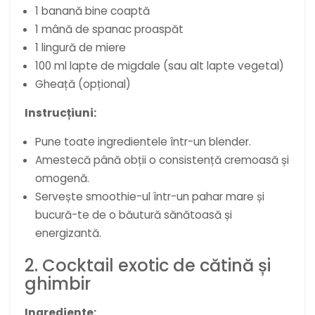
1 banană bine coaptă
1 mână de spanac proaspăt
1 lingură de miere
100 ml lapte de migdale (sau alt lapte vegetal)
Gheață (opțional)
Instrucțiuni:
Pune toate ingredientele într-un blender.
Amestecă până obții o consistență cremoasă și
omogenă.
Servește smoothie-ul într-un pahar mare și
bucură-te de o băutură sănătoasă și
energizantă.
2. Cocktail exotic de cătină și
ghimbir
Ingrediente: