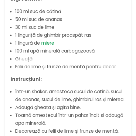
100 ml suc de cătină
50 ml suc de ananas
30 ml suc de lime
1 linguriță de ghimbir proaspăt ras
1 lingură de
miere
100 ml apă minerală carbogazoasă
Gheață
Felii de lime și frunze de mentă pentru decor
Instrucțiuni:
Într-un shaker, amestecă sucul de cătină, sucul
de ananas, sucul de lime, ghimbirul ras și mierea.
Adaugă gheața și agită bine.
Toarnă amestecul într-un pahar înalt și adaugă
apa minerală.
Decorează cu felii de lime și frunze de mentă.