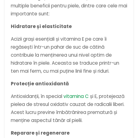
multiple beneficii pentru piele, dintre care cele mai
importante sunt:
Hidratare și elasticitate
Acizii grași esențiali și vitamina E pe care îi
regăsești într-un pahar de suc de cătină
contribuie la menținerea unui nivel optim de
hidratare în piele. Aceasta se traduce printr-un
ten mai ferm, cu mai puține linii fine și riduri.
Protecție antioxidantă
Antioxidanții, în special
vitamina C
și E, protejează
pielea de stresul oxidativ cauzat de radicalii liberi.
Acest lucru previne îmbătrânirea prematură și
menține aspectul tânăr al pielii.
Reparare și regenerare