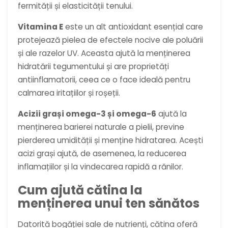
fermității și elasticității tenului.
Vitamina E
este un alt antioxidant esențial care
protejează pielea de efectele nocive ale poluării
și ale razelor UV. Aceasta ajută la menținerea
hidratării tegumentului și are proprietăți
antiinflamatorii, ceea ce o face ideală pentru
calmarea iritațiilor și roșeții.
Acizii grași omega-3 și omega-6
ajută la
menținerea barierei naturale a pielii, previne
pierderea umidității și menține hidratarea. Acești
acizi grași ajută, de asemenea, la reducerea
inflamațiilor și la vindecarea rapidă a rănilor.
Cum ajută cătina la
menținerea unui ten sănătos
Datorită bogăției sale de nutrienți, cătina oferă