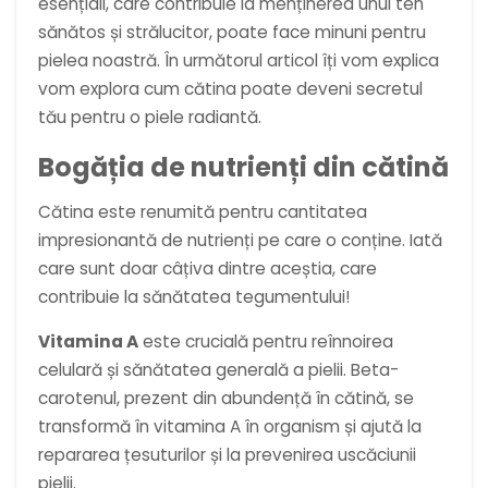
esențiali, care contribuie la menținerea unui ten
sănătos și strălucitor, poate face minuni pentru
pielea noastră. În următorul articol îți vom explica
vom explora cum cătina poate deveni secretul
tău pentru o piele radiantă.
Bogăția de nutrienți din cătină
Cătina este renumită pentru cantitatea
impresionantă de nutrienți pe care o conține. Iată
care sunt doar câțiva dintre aceștia, care
contribuie la sănătatea tegumentului!
Vitamina A
este crucială pentru reînnoirea
celulară și sănătatea generală a pielii. Beta-
carotenul, prezent din abundență în cătină, se
transformă în vitamina A în organism și ajută la
repararea țesuturilor și la prevenirea uscăciunii
pielii.