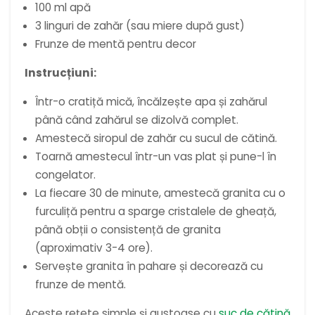
100 ml apă
3 linguri de zahăr (sau miere după gust)
Frunze de mentă pentru decor
Instrucțiuni:
Într-o cratiță mică, încălzește apa și zahărul
până când zahărul se dizolvă complet.
Amestecă siropul de zahăr cu sucul de cătină.
Toarnă amestecul într-un vas plat și pune-l în
congelator.
La fiecare 30 de minute, amestecă granita cu o
furculiță pentru a sparge cristalele de gheață,
până obții o consistență de granita
(aproximativ 3-4 ore).
Servește granita în pahare și decorează cu
frunze de mentă.
Aceste rețete simple și gustoase cu
suc de cătină