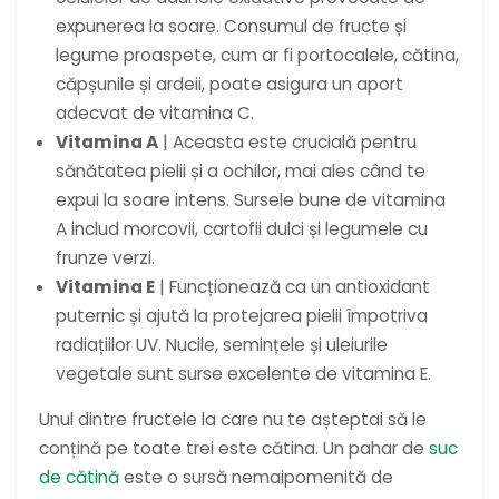
expunerea la soare. Consumul de fructe și
legume proaspete, cum ar fi portocalele, cătina,
căpșunile și ardeii, poate asigura un aport
adecvat de vitamina C.
Vitamina A
| Aceasta este crucială pentru
sănătatea pielii și a ochilor, mai ales când te
expui la soare intens. Sursele bune de vitamina
A includ morcovii, cartofii dulci și legumele cu
frunze verzi.
Vitamina E
| Funcționează ca un antioxidant
puternic și ajută la protejarea pielii împotriva
radiațiilor UV. Nucile, semințele și uleiurile
vegetale sunt surse excelente de vitamina E.
Unul dintre fructele la care nu te așteptai să le
conțină pe toate trei este cătina. Un pahar de
suc
de cătină
este o sursă nemaipomenită de