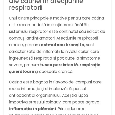
ale cătinei în afecțiunile
respiratorii
Unul dintre principalele motive pentru care cătina
este recomandată în susținerea sănătății
sistemului respirator este conținutul său ridicat de
compuși antiinflamatori. Afecțiunile respiratorii
cronice, precum
astmul sau bronșita
, sunt
caracterizate de inflamații la nivelul căilor, care
îngreunează respirația și pot duce la simptome
severe, precum
tusea persistentă
,
respirația
șuierătoare
și oboseala cronică.
Cătina este bogată în flavonoide, compuși care
reduc inflamația și stimulează răspunsul
antioxidant al organismului. Aceștia luptă
împotriva stresului oxidativ, care poate agrava
inflamația în plămâni
. Prin reducerea