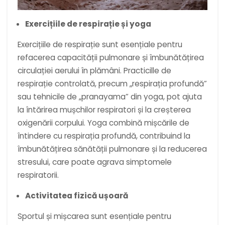
Exercițiile de respirație și yoga
Exercițiile de respirație sunt esențiale pentru
refacerea capacității pulmonare și îmbunătățirea
circulației aerului în plămâni. Practicille de
respirație controlată, precum „respirația profundă”
sau tehnicile de „pranayama” din yoga, pot ajuta
la întărirea mușchilor respiratori și la creșterea
oxigenării corpului. Yoga combină mișcările de
întindere cu respirația profundă, contribuind la
îmbunătățirea sănătății pulmonare și la reducerea
stresului, care poate agrava simptomele
respiratorii.
Activitatea fizică ușoară
Sportul și mișcarea sunt esențiale pentru