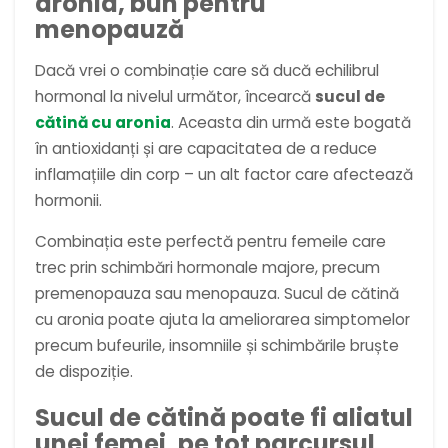
aronia, bun pentru
menopauză
Dacă vrei o combinație care să ducă echilibrul
hormonal la nivelul următor, încearcă
sucul de
cătină cu aronia
. Aceasta din urmă este bogată
în antioxidanți și are capacitatea de a reduce
inflamațiile din corp – un alt factor care afectează
hormonii.
Combinația este perfectă pentru femeile care
trec prin schimbări hormonale majore, precum
premenopauza sau menopauza. Sucul de cătină
cu aronia poate ajuta la ameliorarea simptomelor
precum bufeurile, insomniile și schimbările bruște
de dispoziție.
Sucul de cătină poate fi aliatul
unei femei, pe tot parcursul