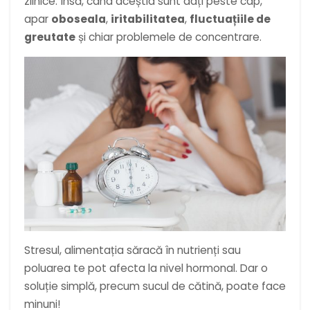
zilnice. Însă, când aceștia sunt dați peste cap,
apar
oboseala
,
iritabilitatea
,
fluctuațiile de
greutate
și chiar problemele de concentrare.
Stresul, alimentația săracă în nutrienți sau
poluarea te pot afecta la nivel hormonal. Dar o
soluție simplă, precum sucul de cătină, poate face
minuni!