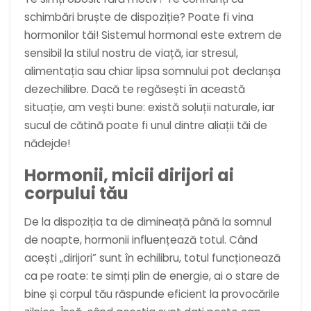
schimbări bruște de dispoziție? Poate fi vina
hormonilor tăi! Sistemul hormonal este extrem de
sensibil la stilul nostru de viață, iar stresul,
alimentația sau chiar lipsa somnului pot declanșa
dezechilibre. Dacă te regăsești în această
situație, am vești bune: există soluții naturale, iar
sucul de cătină poate fi unul dintre aliații tăi de
nădejde!
Hormonii, micii dirijori ai
corpului tău
De la dispoziția ta de dimineață până la somnul
de noapte, hormonii influențează totul. Când
acești „dirijori” sunt în echilibru, totul funcționează
ca pe roate: te simți plin de energie, ai o stare de
bine și corpul tău răspunde eficient la provocările