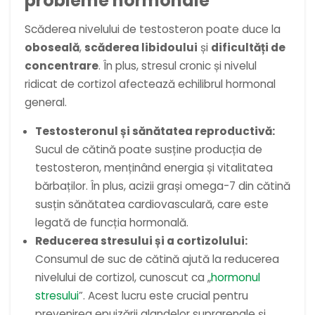
probleme hormonale
Scăderea nivelului de testosteron poate duce la
oboseală
,
scăderea libidoului
și
dificultăți de
concentrare
. În plus, stresul cronic și nivelul
ridicat de cortizol afectează echilibrul hormonal
general.
Testosteronul și sănătatea reproductivă:
Sucul de cătină poate susține producția de
testosteron, menținând energia și vitalitatea
bărbaților. În plus, acizii grași omega-7 din cătină
susțin sănătatea cardiovasculară, care este
legată de funcția hormonală.
Reducerea stresului și a cortizolului:
Consumul de suc de cătină ajută la reducerea
nivelului de cortizol, cunoscut ca „
hormonul
stresului
”. Acest lucru este crucial pentru
prevenirea epuizării glandelor suprarenale și