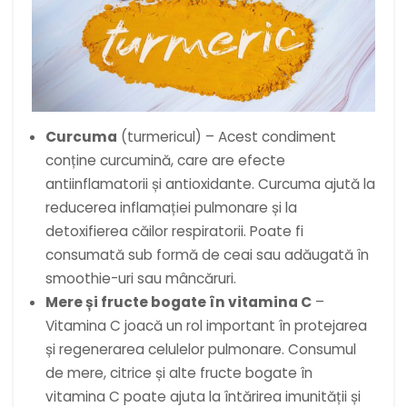
Curcuma
(turmericul) – Acest condiment
conține curcumină, care are efecte
antiinflamatorii și antioxidante. Curcuma ajută la
reducerea inflamației pulmonare și la
detoxifierea căilor respiratorii. Poate fi
consumată sub formă de ceai sau adăugată în
smoothie-uri sau mâncăruri.
Mere și fructe bogate în vitamina C
–
Vitamina C joacă un rol important în protejarea
și regenerarea celulelor pulmonare. Consumul
de mere, citrice și alte fructe bogate în
vitamina C poate ajuta la întărirea imunității și