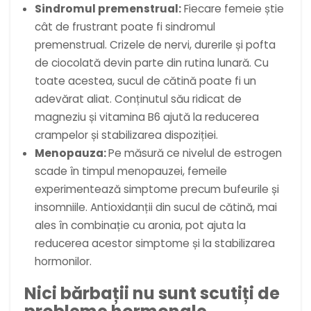
Sindromul premenstrual:
Fiecare femeie știe
cât de frustrant poate fi sindromul
premenstrual. Crizele de nervi, durerile și pofta
de ciocolată devin parte din rutina lunară. Cu
toate acestea, sucul de cătină poate fi un
adevărat aliat. Conținutul său ridicat de
magneziu și vitamina B6 ajută la reducerea
crampelor și stabilizarea dispoziției.
Menopauza:
Pe măsură ce nivelul de estrogen
scade în timpul menopauzei, femeile
experimentează simptome precum bufeurile și
insomniile. Antioxidanții din sucul de cătină, mai
ales în combinație cu aronia, pot ajuta la
reducerea acestor simptome și la stabilizarea
hormonilor.
Nici bărbații nu sunt scutiți de