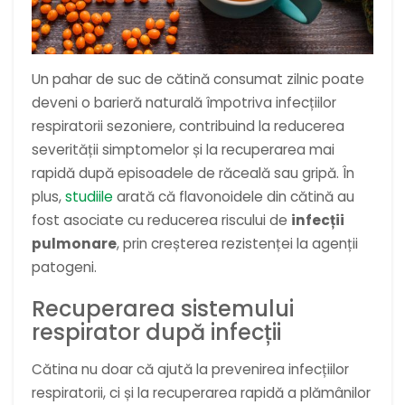
Un pahar de suc de cătină consumat zilnic poate
deveni o barieră naturală împotriva infecțiilor
respiratorii sezoniere, contribuind la reducerea
severității simptomelor și la recuperarea mai
rapidă după episoadele de răceală sau gripă. În
plus,
studiile
arată că flavonoidele din cătină au
fost asociate cu reducerea riscului de
infecții
pulmonare
, prin creșterea rezistenței la agenții
patogeni.
Recuperarea sistemului
respirator după infecții
Cătina nu doar că ajută la prevenirea infecțiilor
respiratorii, ci și la recuperarea rapidă a plămânilor