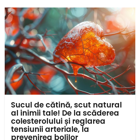
Sucul de cătină, scut natural
al inimii tale! De la scăderea
colesterolului și reglarea
tensiunii arteriale, la
prevenirea bolilor