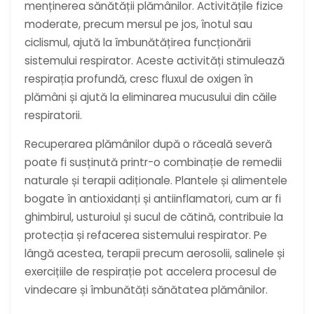
menținerea sănătății plămânilor. Activitățile fizice
moderate, precum mersul pe jos, înotul sau
ciclismul, ajută la îmbunătățirea funcționării
sistemului respirator. Aceste activități stimulează
respirația profundă, cresc fluxul de oxigen în
plămâni și ajută la eliminarea mucusului din căile
respiratorii.
Recuperarea plămânilor după o răceală severă
poate fi susținută printr-o combinație de remedii
naturale și terapii adiționale. Plantele și alimentele
bogate în antioxidanți și antiinflamatori, cum ar fi
ghimbirul, usturoiul și sucul de cătină, contribuie la
protecția și refacerea sistemului respirator. Pe
lângă acestea, terapii precum aerosolii, salinele și
exercițiile de respirație pot accelera procesul de
vindecare și îmbunătăți sănătatea plămânilor.