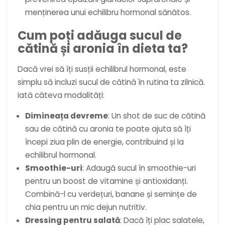
menținerea unui echilibru hormonal sănătos.
Cum poți adăuga sucul de
cătină și aronia în dieta ta?
Dacă vrei să îți susții echilibrul hormonal, este
simplu să incluzi sucul de cătină în rutina ta zilnică.
Iată câteva modalități:
Dimineața devreme
: Un shot de suc de cătină
sau de cătină cu aronia te poate ajuta să îți
începi ziua plin de energie, contribuind și la
echilibrul hormonal.
Smoothie-uri
: Adaugă sucul în smoothie-uri
pentru un boost de vitamine și antioxidanți.
Combină-l cu verdețuri, banane și semințe de
chia pentru un mic dejun nutritiv.
Dressing pentru salată
: Dacă îți plac salatele,