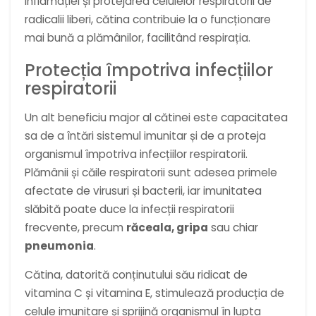
inflamației și protejarea celulelor respiratorii de
radicalii liberi, cătina contribuie la o funcționare
mai bună a plămânilor, facilitând respirația.
Protecția împotriva infecțiilor
respiratorii
Un alt beneficiu major al cătinei este capacitatea
sa de a întări sistemul imunitar și de a proteja
organismul împotriva infecțiilor respiratorii.
Plămânii și căile respiratorii sunt adesea primele
afectate de virusuri și bacterii, iar imunitatea
slăbită poate duce la infecții respiratorii
frecvente, precum
răceala, gripa
sau chiar
pneumonia
.
Cătina, datorită conținutului său ridicat de
vitamina C și vitamina E, stimulează producția de
celule imunitare și sprijină organismul în lupta