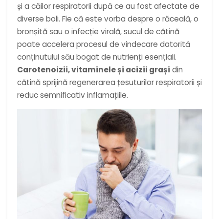
și a căilor respiratorii după ce au fost afectate de
diverse boli. Fie că este vorba despre o răceală, o
bronșită sau o infecție virală, sucul de cătină
poate accelera procesul de vindecare datorită
conținutului său bogat de nutrienți esențiali.
Carotenoizii, vitaminele și acizii grași
din
cătină sprijină regenerarea țesuturilor respiratorii și
reduc semnificativ inflamațiile.