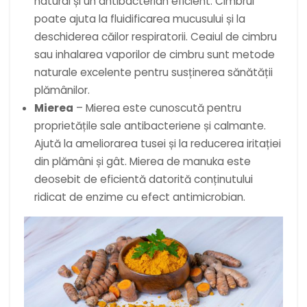
natural și un antibacterian eficient. Cimbrul
poate ajuta la fluidificarea mucusului și la
deschiderea căilor respiratorii. Ceaiul de cimbru
sau inhalarea vaporilor de cimbru sunt metode
naturale excelente pentru susținerea sănătății
plămânilor.
Mierea
– Mierea este cunoscută pentru
proprietățile sale antibacteriene și calmante.
Ajută la ameliorarea tusei și la reducerea iritației
din plămâni și gât. Mierea de manuka este
deosebit de eficientă datorită conținutului
ridicat de enzime cu efect antimicrobian.