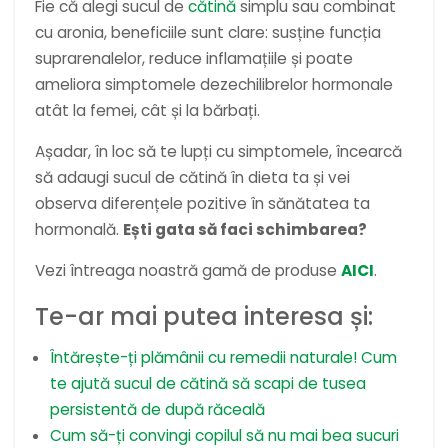
Fie că alegi sucul de
cătină
simplu sau combinat
cu aronia, beneficiile sunt clare: susține funcția
suprarenalelor, reduce inflamațiile și poate
ameliora simptomele dezechilibrelor hormonale
atât la femei, cât și la bărbați.
Așadar, în loc să te lupți cu simptomele, încearcă
să adaugi sucul de cătină în dieta ta și vei
observa diferențele pozitive în sănătatea ta
hormonală.
Ești gata să faci schimbarea?
Vezi întreaga noastră gamă de produse
AICI
.
Te-ar mai putea interesa și:
Întărește-ți plămânii cu remedii naturale! Cum
te ajută sucul de cătină să scapi de tusea
persistentă de după răceală
Cum să-ți convingi copilul să nu mai bea sucuri