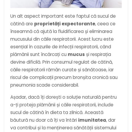
Un alt aspect important este faptul că sucul de
cătină are
proprietăți expectorante
, ceea ce
înseamnă că ajută la fluidificarea și eliminarea
mucusului din căile respiratorii. Acest lucru este
esențial în cazurile de infecții respiratorii, când
plămânii sunt încărcați cu
mucus
și respirația
devine dificilă. Prin consumul regulat de cătină,
căile respiratorii rămân curate și sănătoase, iar
riscul de complicații precum bronșita cronică sau
pneumonia scade considerabil.
Așadar, dacă îți dorești o soluție naturală pentru
a-ți proteja plămânii și căile respiratorii, include
sucul de cătină în dieta ta zilnică. Această
băutură nu doar că îți va întări
imunitatea
, dar
va contribui și la menținerea sănătății sistemului