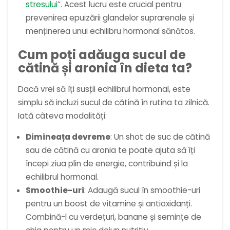
stresului
”. Acest lucru este crucial pentru
prevenirea epuizării glandelor suprarenale și
menținerea unui echilibru hormonal sănătos.
Cum poți adăuga sucul de
cătină și aronia în dieta ta?
Dacă vrei să îți susții echilibrul hormonal, este
simplu să incluzi sucul de cătină în rutina ta zilnică.
Iată câteva modalități:
Dimineața devreme
: Un shot de suc de cătină
sau de cătină cu aronia te poate ajuta să îți
începi ziua plin de energie, contribuind și la
echilibrul hormonal.
Smoothie-uri
: Adaugă sucul în smoothie-uri
pentru un boost de vitamine și antioxidanți.
Combină-l cu verdețuri, banane și semințe de