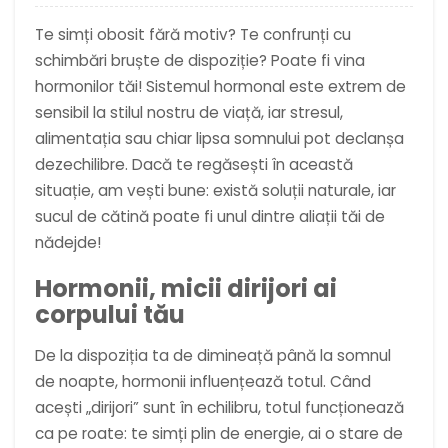
Te simți obosit fără motiv? Te confrunți cu
schimbări bruște de dispoziție? Poate fi vina
hormonilor tăi! Sistemul hormonal este extrem de
sensibil la stilul nostru de viață, iar stresul,
alimentația sau chiar lipsa somnului pot declanșa
dezechilibre. Dacă te regăsești în această
situație, am vești bune: există soluții naturale, iar
sucul de cătină poate fi unul dintre aliații tăi de
nădejde!
Hormonii, micii dirijori ai
corpului tău
De la dispoziția ta de dimineață până la somnul
de noapte, hormonii influențează totul. Când
acești „dirijori” sunt în echilibru, totul funcționează
ca pe roate: te simți plin de energie, ai o stare de