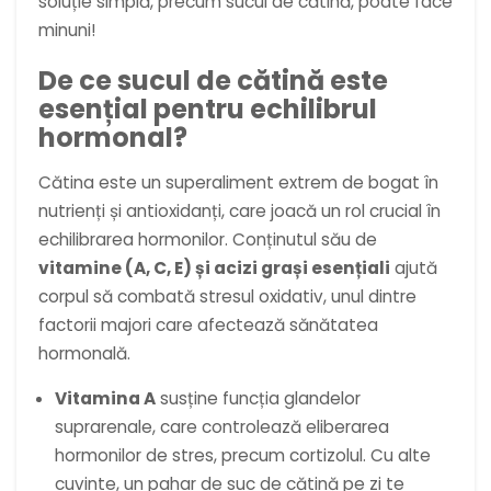
soluție simplă, precum sucul de cătină, poate face
minuni!
De ce sucul de cătină este
esențial pentru echilibrul
hormonal?
Cătina este un superaliment extrem de bogat în
nutrienți și antioxidanți, care joacă un rol crucial în
echilibrarea hormonilor. Conținutul său de
vitamine (A, C, E) și acizi grași esențiali
ajută
corpul să combată stresul oxidativ, unul dintre
factorii majori care afectează sănătatea
hormonală.
Vitamina A
susține funcția glandelor
suprarenale, care controlează eliberarea
hormonilor de stres, precum cortizolul. Cu alte
cuvinte, un pahar de suc de cătină pe zi te