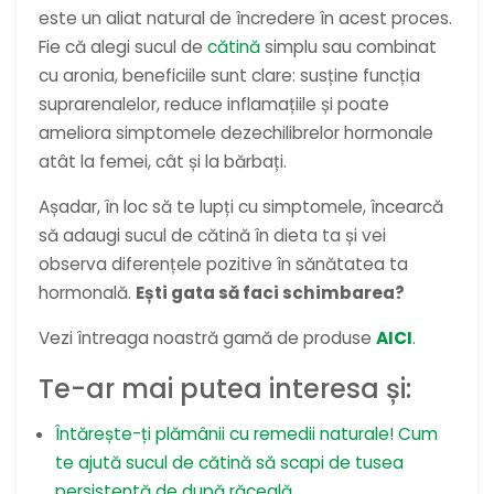
este un aliat natural de încredere în acest proces.
Fie că alegi sucul de
cătină
simplu sau combinat
cu aronia, beneficiile sunt clare: susține funcția
suprarenalelor, reduce inflamațiile și poate
ameliora simptomele dezechilibrelor hormonale
atât la femei, cât și la bărbați.
Așadar, în loc să te lupți cu simptomele, încearcă
să adaugi sucul de cătină în dieta ta și vei
observa diferențele pozitive în sănătatea ta
hormonală.
Ești gata să faci schimbarea?
Vezi întreaga noastră gamă de produse
AICI
.
Te-ar mai putea interesa și:
Întărește-ți plămânii cu remedii naturale! Cum
te ajută sucul de cătină să scapi de tusea
persistentă de după răceală