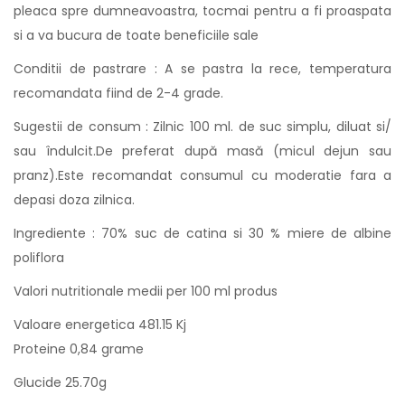
pleaca spre dumneavoastra, tocmai pentru a fi proaspata
si a va bucura de toate beneficiile sale
Conditii de pastrare : A se pastra la rece, temperatura
recomandata fiind de 2-4 grade.
Sugestii de consum : Zilnic 100 ml. de suc simplu, diluat si/
sau îndulcit.De preferat după masă (micul dejun sau
pranz).Este recomandat consumul cu moderatie fara a
depasi doza zilnica.
Ingrediente : 70% suc de catina si 30 % miere de albine
poliflora
Valori nutritionale medii per 100 ml produs
Valoare energetica 481.15 Kj
Proteine 0,84 grame
Glucide 25.70g