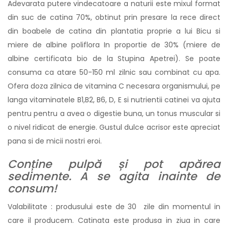
Adevarata putere vindecatoare a naturii este mixul format
din suc de catina 70%, obtinut prin presare la rece direct
din boabele de catina din plantatia proprie a lui Bicu si
miere de albine poliflora In proportie de 30% (miere de
albine certificata bio de la Stupina Apetrei). Se poate
consuma ca atare 50-150 ml zilnic sau combinat cu apa.
Ofera doza zilnica de vitamina C necesara organismului, pe
langa vitaminatele B1,B2, B6, D, E si nutrientii catinei va ajuta
pentru pentru a avea o digestie buna, un tonus muscular si
o nivel ridicat de energie. Gustul dulce acrisor este apreciat
pana si de micii nostri eroi.
Conține pulpă și pot apărea
sedimente. A se agita inainte de
consum!
Valabilitate : produsului este de 30 zile din momentul in
care il producem. Catinata este produsa in ziua in care