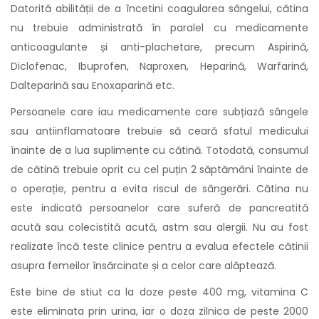
Datorită abilității de a încetini coagularea sângelui, cătina
nu trebuie administrată în paralel cu medicamente
anticoagulante și anti-plachetare, precum Aspirină,
Diclofenac, Ibuprofen, Naproxen, Heparină, Warfarină,
Dalteparină sau Enoxaparină etc.
Persoanele care iau medicamente care subțiază sângele
sau antiinflamatoare trebuie să ceară sfatul medicului
înainte de a lua suplimente cu cătină. Totodată, consumul
de cătină trebuie oprit cu cel puțin 2 săptămâni înainte de
o operație, pentru a evita riscul de sângerări. Cătina nu
este indicată persoanelor care suferă de pancreatită
acută sau colecistită acută, astm sau alergii. Nu au fost
realizate încă teste clinice pentru a evalua efectele cătinii
asupra femeilor însărcinate și a celor care alăptează.
Este bine de stiut ca la doze peste 400 mg, vitamina C
este eliminata prin urina, iar o doza zilnica de peste 2000