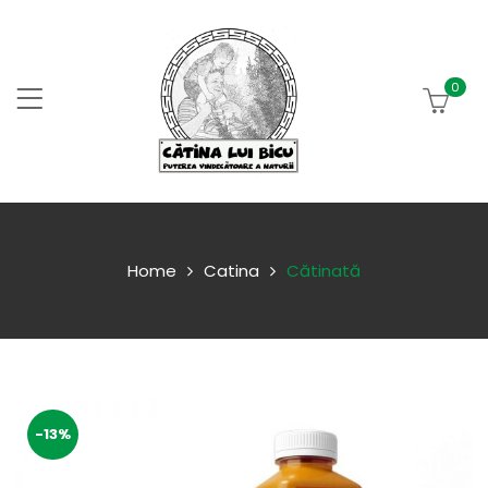
0
Home
Catina
Cătinată
-13%