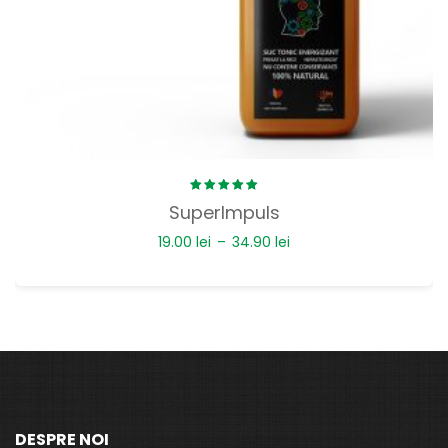
Rated
SuperImpuls
5.00
out
of 5
19.00
lei
–
34.90
lei
DESPRE NOI