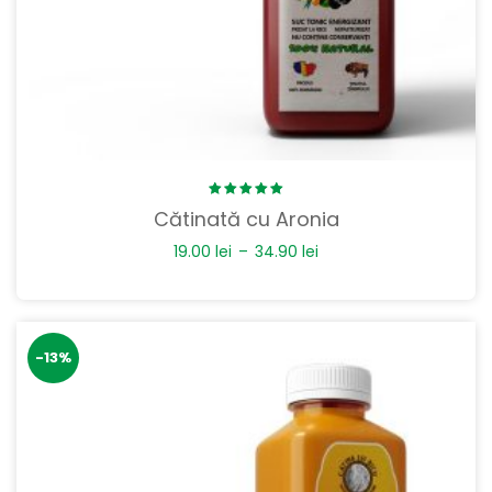
Rated
Cătinată cu Aronia
5.00
out
of 5
19.00
lei
–
34.90
lei
-13%