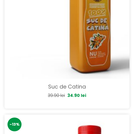
Suc de Catina
39.90
lei
34.90
lei
-13%