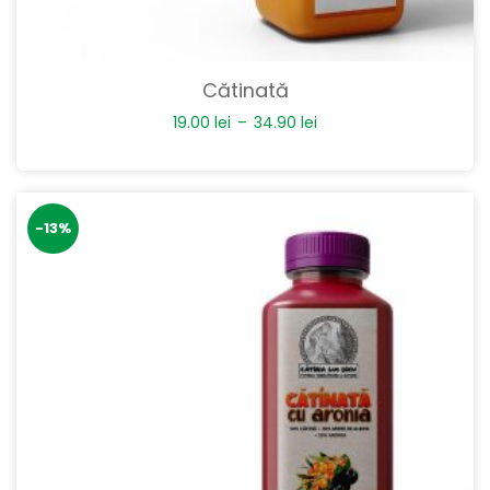
Cătinată
19.00
lei
–
34.90
lei
-13%