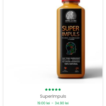
Rated
SuperImpuls
5.00
out
of 5
19.00
lei
–
34.90
lei