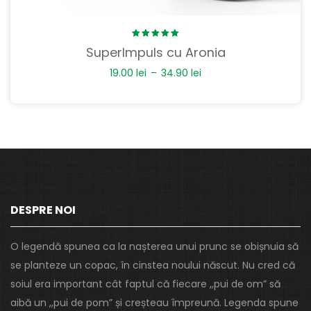
Rated
SuperImpuls cu Aronia
5.00
out
of 5
19.00
lei
–
34.90
lei
DESPRE NOI
O legendă spunea ca la nașterea unui prunc se obișnuia să
se planteze un copac, în cinstea noului născut. Nu cred că
soiul era important cât faptul că fiecare ,,pui de om” să
aibă un ,,pui de pom” și creșteau împreună. Legenda spune