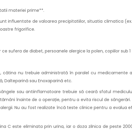
tatii materiei prime**.
sunt influentate de valoarea precipitatiilor, situatia climatica (e
astre frigorifice.
e sufera de diabet, persoanele alergice la polen, copiilor sub 1
lui, cătina nu trebuie administrată în paralel cu medicamente 
ă, Dalteparină sau Enoxaparină etc.
ngele sau antiinflamatoare trebuie să ceară sfatul medicului
tămâni înainte de o operație, pentru a evita riscul de sângerări
ergii. Nu au fost realizate încă teste clinice pentru a evalua ef
mina C este eliminata prin urina, iar o doza zilnica de pes