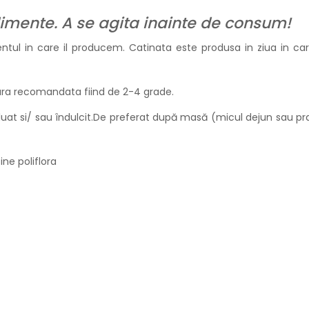
imente. A se agita inainte de consum!
entul in care il producem. Catinata este produsa in ziua in 
tura recomandata fiind de 2-4 grade.
 diluat si/ sau îndulcit.De preferat după masă (micul dejun sa
ine poliflora