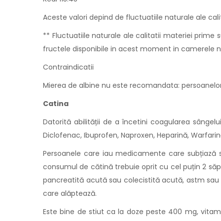
Aceste valori depind de fluctuatiile naturale ale cali
** Fluctuatiile naturale ale calitatii materiei prime 
fructele disponibile in acest moment in camerele no
Contraindicatii
Mierea de albine nu este recomandata: persoanelor c
Catina
Datorită abilității de a încetini coagularea sânge
Diclofenac, Ibuprofen, Naproxen, Heparină, Warfarin
Persoanele care iau medicamente care subțiază sâ
consumul de cătină trebuie oprit cu cel puțin 2 săp
pancreatită acută sau colecistită acută, astm sau al
care alăptează.
Este bine de stiut ca la doze peste 400 mg, vita