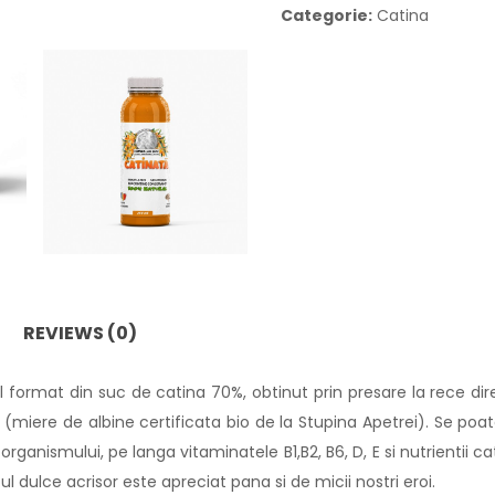
Categorie:
Catina
REVIEWS (0)
format din suc de catina 70%, obtinut prin presare la rece dire
0% (miere de albine certificata bio de la Stupina Apetrei). Se 
ganismului, pe langa vitaminatele B1,B2, B6, D, E si nutrientii c
l dulce acrisor este apreciat pana si de micii nostri eroi.