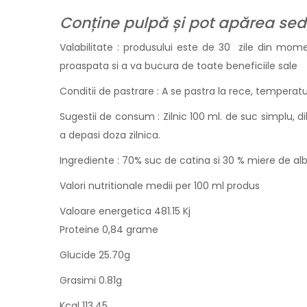
Conține pulpă și pot apărea sed
Valabilitate : produsului este de 30 zile din mom
proaspata si a va bucura de toate beneficiile sale
Conditii de pastrare : A se pastra la rece, tempera
Sugestii de consum : Zilnic 100 ml. de suc simplu,
a depasi doza zilnica.
Ingrediente : 70% suc de catina si 30 % miere de alb
Valori nutritionale medii per 100 ml produs
Valoare energetica 481.15 Kj
Proteine 0,84 grame
Glucide 25.70g
Grasimi 0.81g
Kcal 113.45