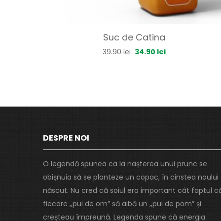
Suc de Catina
39.90
lei
34.90
lei
DESPRE NOI
O legendă spunea ca la nașterea unui prunc se
obișnuia să se planteze un copac, în cinstea noului
născut. Nu cred că soiul era important cât faptul c
fiecare ,,pui de om” să aibă un ,,pui de pom” și
creșteau împreună. Legenda spune că energia