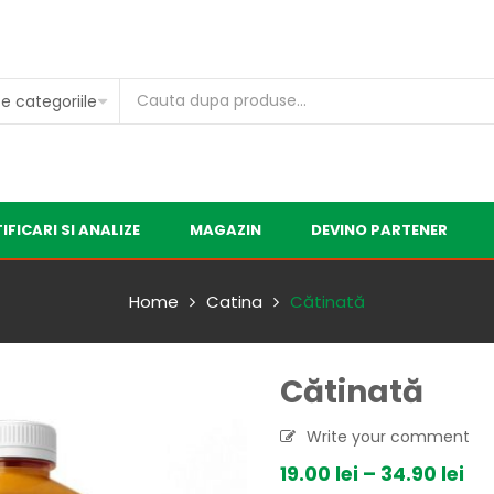
IFICARI SI ANALIZE
MAGAZIN
DEVINO PARTENER
Home
Catina
Cătinată
Cătinată
Write your comment
19.00
lei
–
34.90
lei