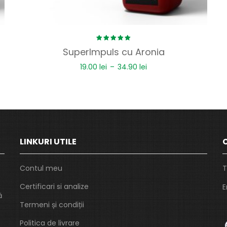
Rated
SuperImpuls cu Aronia
5.00
out
of 5
19.00
lei
–
34.90
lei
LINKURI UTILE
Contul meu
T
Certificari si analize
E
ă
Termeni și condiții
Politica de livrare