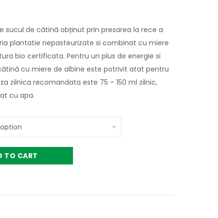
e sucul de cătină obținut prin presarea la rece a
pria plantatie nepasteurizate si combinat cu miere
tura bio certificata. Pentru un plus de energie si
cătină cu miere de albine este potrivit atat pentru
Doza zilnica recomandata este 75 – 150 ml zilnic,
at cu apa.
D TO CART