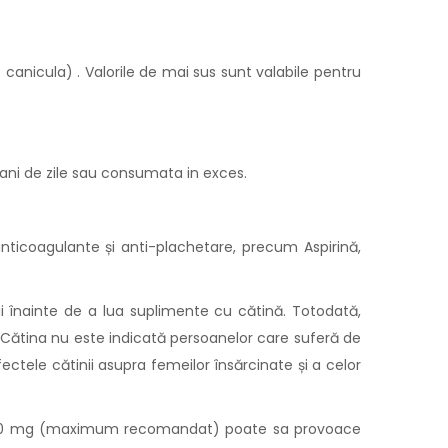
x. canicula) . Valorile de mai sus sunt valabile pentru
 ani de zile sau consumata in exces.
anticoagulante și anti-plachetare, precum Aspirină,
 înainte de a lua suplimente cu cătină. Totodată,
. Cătina nu este indicată persoanelor care suferă de
ectele cătinii asupra femeilor însărcinate și a celor
te 2000 mg (maximum recomandat) poate sa provoace