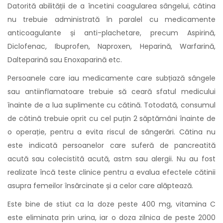
Datorită abilității de a încetini coagularea sângelui, cătina
nu trebuie administrată în paralel cu medicamente
anticoagulante și anti-plachetare, precum Aspirină,
Diclofenac, Ibuprofen, Naproxen, Heparină, Warfarină,
Dalteparină sau Enoxaparină etc.
Persoanele care iau medicamente care subțiază sângele
sau antiinflamatoare trebuie să ceară sfatul medicului
înainte de a lua suplimente cu cătină. Totodată, consumul
de cătină trebuie oprit cu cel puțin 2 săptămâni înainte de
o operație, pentru a evita riscul de sângerări. Cătina nu
este indicată persoanelor care suferă de pancreatită
acută sau colecistită acută, astm sau alergii. Nu au fost
realizate încă teste clinice pentru a evalua efectele cătinii
asupra femeilor însărcinate și a celor care alăptează.
Este bine de stiut ca la doze peste 400 mg, vitamina C
este eliminata prin urina, iar o doza zilnica de peste 2000