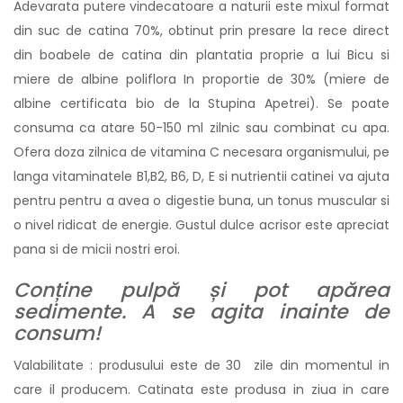
Adevarata putere vindecatoare a naturii este mixul format
din suc de catina 70%, obtinut prin presare la rece direct
din boabele de catina din plantatia proprie a lui Bicu si
miere de albine poliflora In proportie de 30% (miere de
albine certificata bio de la Stupina Apetrei). Se poate
consuma ca atare 50-150 ml zilnic sau combinat cu apa.
Ofera doza zilnica de vitamina C necesara organismului, pe
langa vitaminatele B1,B2, B6, D, E si nutrientii catinei va ajuta
pentru pentru a avea o digestie buna, un tonus muscular si
o nivel ridicat de energie. Gustul dulce acrisor este apreciat
pana si de micii nostri eroi.
Conține pulpă și pot apărea
sedimente. A se agita inainte de
consum!
Valabilitate : produsului este de 30 zile din momentul in
care il producem. Catinata este produsa in ziua in care