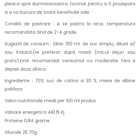
pleaca spre dumneavoastra, tocmai pentru a fi proaspata
si a va bucura de toate beneficiile sale
Conditii de pastrare : A se pastra la rece, temperatura
recomandata fiind de 2-4 grade.
Sugestii de consum : Zilnic 100 ml. de suc simplu, diluat si/
sau îndulcit.De preferat după masă (micul dejun sau
pranz).Este recomandat consumul cu moderatie fara a
depasi doza zilnica.
Ingrediente : 70% suc de catina si 30 % miere de albine
poliflora
Valori nutritionale medii per 100 ml produs
Valoare energetica 481.15 Kj
Proteine 0,84 grame
Glucide 25.70g