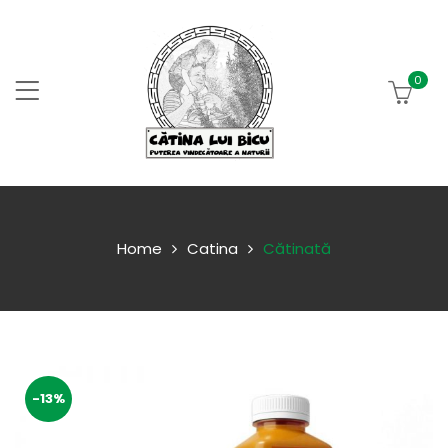
0
Home
Catina
Cătinată
-13%