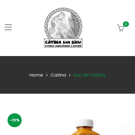
0
Home
Catina
Suc de Catina
-13%