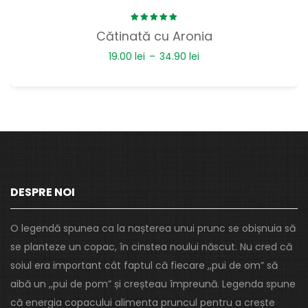
Rated
Cătinată cu Aronia
5.00
out
of 5
19.00
lei
–
34.90
lei
DESPRE NOI
O legendă spunea ca la nașterea unui prunc se obișnuia să
se planteze un copac, în cinstea noului născut. Nu cred că
soiul era important cât faptul că fiecare ,,pui de om” să
aibă un ,,pui de pom” și creșteau împreună. Legenda spune
că energia copacului alimenta pruncul pentru a crește