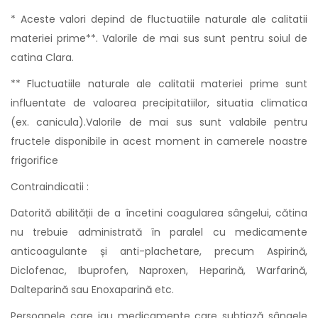
* Aceste valori depind de fluctuatiile naturale ale calitatii
materiei prime**. Valorile de mai sus sunt pentru soiul de
catina Clara.
** Fluctuatiile naturale ale calitatii materiei prime sunt
influentate de valoarea precipitatiilor, situatia climatica
(ex. canicula).Valorile de mai sus sunt valabile pentru
fructele disponibile in acest moment in camerele noastre
frigorifice
Contraindicatii :
Datorită abilității de a încetini coagularea sângelui, cătina
nu trebuie administrată în paralel cu medicamente
anticoagulante și anti-plachetare, precum Aspirină,
Diclofenac, Ibuprofen, Naproxen, Heparină, Warfarină,
Dalteparină sau Enoxaparină etc.
Persoanele care iau medicamente care subțiază sângele