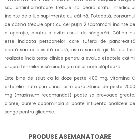
sau antiinflamatoare trebuie să ceară sfatul medicului
înainte de a lua suplimente cu cătină. Totodată, consumul
de cătină trebuie oprit cu cel puțin 2 săptămâni înainte de
o operație, pentru a evita riscul de sângerări. Cătina nu
este indicată persoanelor care suferă de pancreatită
acută sau colecistită acută, astm sau alergii. Nu au fost
realizate încă teste clinice pentru a evalua efectele cătinii
asupra femeilor însărcinate și a celor care alăptează.
Este bine de stiut ca la doze peste 400 mg, vitamina C
este eliminata prin urina, iar o doza zilnica de peste 2000
mg (maximum recomandat) poate sa provoace greata,
diaree, durere abdominala si poate influenta analizele de
sange pentru glicemie.
PRODUSE ASEMANATOARE