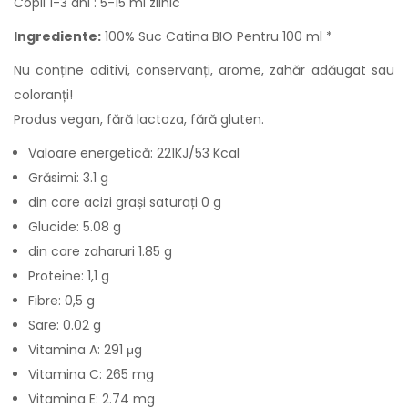
Copii 1-3 ani : 5-15 ml zilnic
Ingrediente:
100% Suc Catina BIO Pentru 100 ml *
Nu conține aditivi, conservanți, arome, zahăr adăugat sau
coloranți!
Produs vegan, fără lactoza, fără gluten.
Valoare energetică: 221KJ/53 Kcal
Grăsimi: 3.1 g
din care acizi grași saturați 0 g
Glucide: 5.08 g
din care zaharuri 1.85 g
Proteine: 1,1 g
Fibre: 0,5 g
Sare: 0.02 g
Vitamina A: 291 μg
Vitamina C: 265 mg
Vitamina E: 2.74 mg