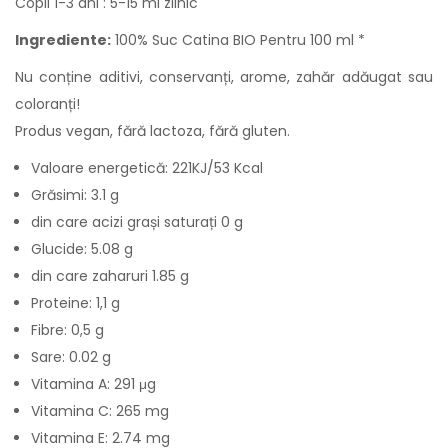
Copii 1-3 ani : 5-15 ml zilnic
Ingrediente:
100% Suc Catina BIO Pentru 100 ml *
Nu conține aditivi, conservanți, arome, zahăr adăugat sau
coloranți!
Produs vegan, fără lactoza, fără gluten.
Valoare energetică: 221KJ/53 Kcal
Grăsimi: 3.1 g
din care acizi grași saturați 0 g
Glucide: 5.08 g
din care zaharuri 1.85 g
Proteine: 1,1 g
Fibre: 0,5 g
Sare: 0.02 g
Vitamina A: 291 μg
Vitamina C: 265 mg
Vitamina E: 2.74 mg