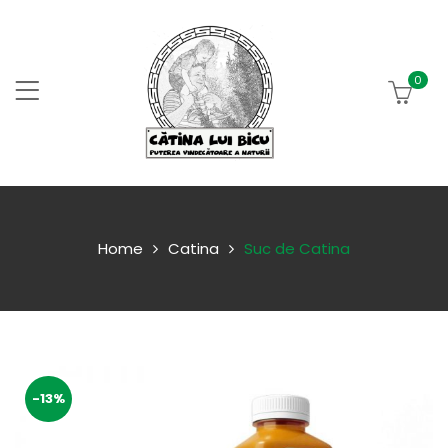
0
Home
Catina
Suc de Catina
-13%