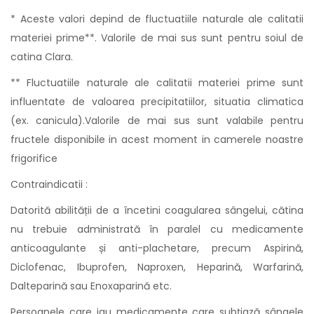
* Aceste valori depind de fluctuatiile naturale ale calitatii
materiei prime**. Valorile de mai sus sunt pentru soiul de
catina Clara.
** Fluctuatiile naturale ale calitatii materiei prime sunt
influentate de valoarea precipitatiilor, situatia climatica
(ex. canicula).Valorile de mai sus sunt valabile pentru
fructele disponibile in acest moment in camerele noastre
frigorifice
Contraindicatii :
Datorită abilității de a încetini coagularea sângelui, cătina
nu trebuie administrată în paralel cu medicamente
anticoagulante și anti-plachetare, precum Aspirină,
Diclofenac, Ibuprofen, Naproxen, Heparină, Warfarină,
Dalteparină sau Enoxaparină etc.
Persoanele care iau medicamente care subțiază sângele