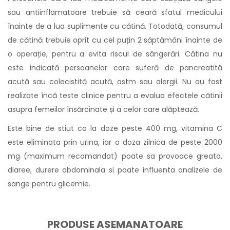
sau antiinflamatoare trebuie să ceară sfatul medicului
înainte de a lua suplimente cu cătină. Totodată, consumul
de cătină trebuie oprit cu cel puțin 2 săptămâni înainte de
o operație, pentru a evita riscul de sângerări. Cătina nu
este indicată persoanelor care suferă de pancreatită
acută sau colecistită acută, astm sau alergii. Nu au fost
realizate încă teste clinice pentru a evalua efectele cătinii
asupra femeilor însărcinate și a celor care alăptează.
Este bine de stiut ca la doze peste 400 mg, vitamina C
este eliminata prin urina, iar o doza zilnica de peste 2000
mg (maximum recomandat) poate sa provoace greata,
diaree, durere abdominala si poate influenta analizele de
sange pentru glicemie.
PRODUSE ASEMANATOARE