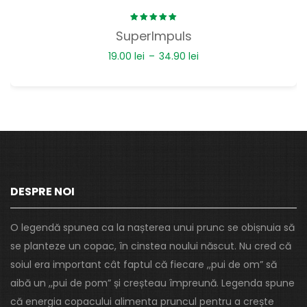
Rated
SuperImpuls
5.00
out
of 5
19.00
lei
–
34.90
lei
DESPRE NOI
O legendă spunea ca la nașterea unui prunc se obișnuia să
se planteze un copac, în cinstea noului născut. Nu cred că
soiul era important cât faptul că fiecare ,,pui de om” să
aibă un ,,pui de pom” și creșteau împreună. Legenda spune
că energia copacului alimenta pruncul pentru a crește