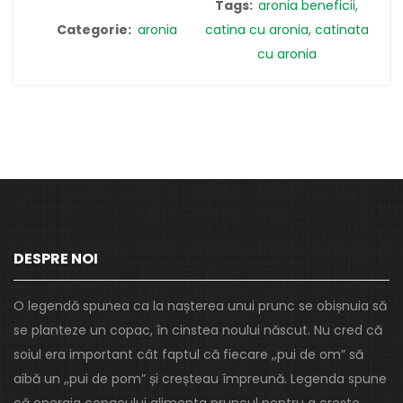
Tags:
aronia beneficii
,
Categorie:
aronia
catina cu aronia
,
catinata
cu aronia
DESPRE NOI
O legendă spunea ca la nașterea unui prunc se obișnuia să
se planteze un copac, în cinstea noului născut. Nu cred că
soiul era important cât faptul că fiecare ,,pui de om” să
aibă un ,,pui de pom” și creșteau împreună. Legenda spune