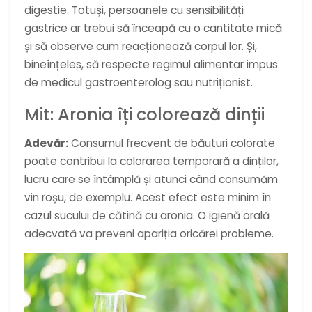
digestie. Totuși, persoanele cu sensibilități
gastrice ar trebui să înceapă cu o cantitate mică
și să observe cum reacționează corpul lor. Și,
bineînțeles, să respecte regimul alimentar impus
de medicul gastroenterolog sau nutriționist.
Mit: Aronia îți colorează dinții
Adevăr:
Consumul frecvent de băuturi colorate
poate contribui la colorarea temporară a dinților,
lucru care se întâmplă și atunci când consumăm
vin roșu, de exemplu. Acest efect este minim în
cazul sucului de cătină cu aronia. O igienă orală
adecvată va preveni apariția oricărei probleme.