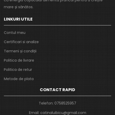
că energia copacului alimenta pruncul pentru a crește
mare și sănătos.
LINKURI UTILE
Contul meu
Certificari si analize
Termeni și condiții
Politica de livrare
Politica de retur
Metode de plata
CONTACT RAPID
Telefon:
0758525957
Email:
catinaluibicu@gmail.com