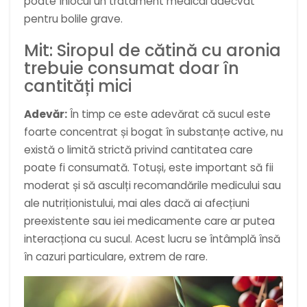
poate înlocui un tratament medical adecvat
pentru bolile grave.
Mit: Siropul de cătină cu aronia
trebuie consumat doar în
cantități mici
Adevăr:
În timp ce este adevărat că sucul este
foarte concentrat și bogat în substanțe active, nu
există o limită strictă privind cantitatea care
poate fi consumată. Totuși, este important să fii
moderat și să asculți recomandările medicului sau
ale nutriționistului, mai ales dacă ai afecțiuni
preexistente sau iei medicamente care ar putea
interacționa cu sucul. Acest lucru se întâmplă însă
în cazuri particulare, extrem de rare.