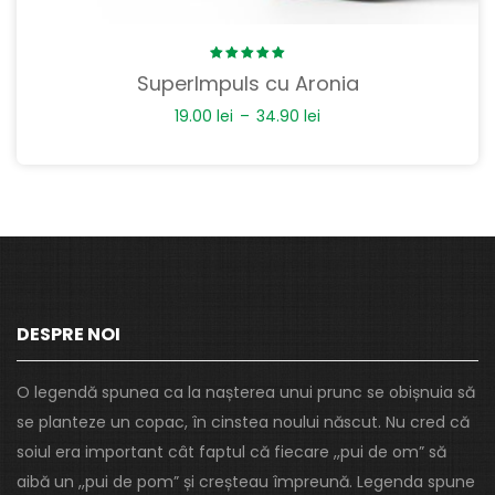
Rated
SuperImpuls cu Aronia
5.00
out
of 5
19.00
lei
–
34.90
lei
DESPRE NOI
O legendă spunea ca la nașterea unui prunc se obișnuia să
se planteze un copac, în cinstea noului născut. Nu cred că
soiul era important cât faptul că fiecare ,,pui de om” să
aibă un ,,pui de pom” și creșteau împreună. Legenda spune