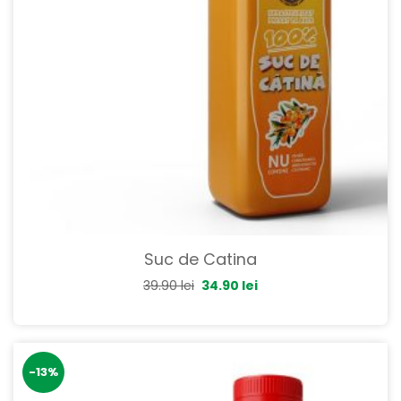
Suc de Catina
39.90
lei
34.90
lei
-13%