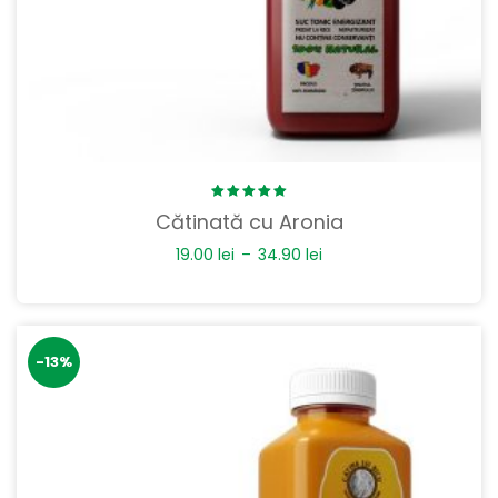
Rated
Cătinată cu Aronia
5.00
out
of 5
19.00
lei
–
34.90
lei
-13%