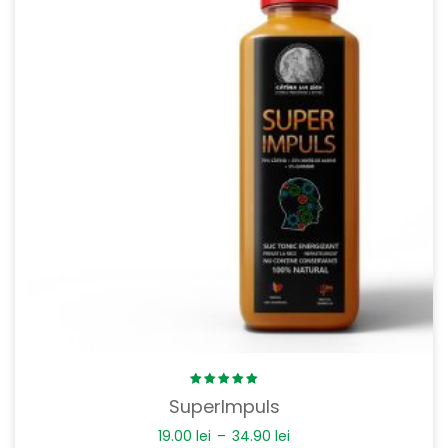
Rated
SuperImpuls
5.00
out
of 5
19.00
lei
–
34.90
lei