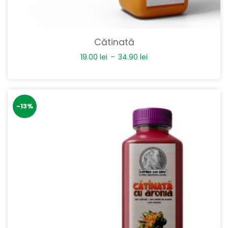
Cătinată
19.00
lei
–
34.90
lei
-13%