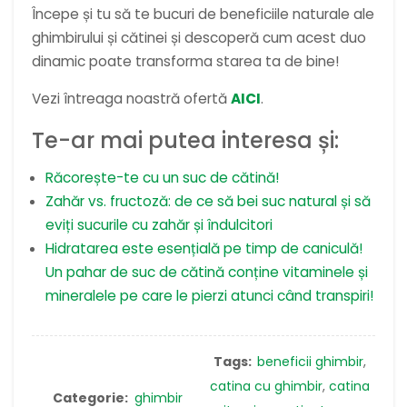
Începe și tu să te bucuri de beneficiile naturale ale
ghimbirului și cătinei și descoperă cum acest duo
dinamic poate transforma starea ta de bine!
Vezi întreaga noastră ofertă
AICI
.
Te-ar mai putea interesa și:
Răcorește-te cu un suc de cătină!
Zahăr vs. fructoză: de ce să bei suc natural și să
eviți sucurile cu zahăr și îndulcitori
Hidratarea este esențială pe timp de caniculă!
Un pahar de suc de cătină conține vitaminele și
mineralele pe care le pierzi atunci când transpiri!
Tags:
beneficii ghimbir
,
catina cu ghimbir
,
catina
Categorie:
ghimbir