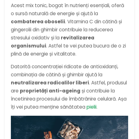
Acest mix tonic, bogat în nutrienți esențiali, oferă
o sursă naturală de energie și ajută la
combaterea oboselii
. Vitamina C din cătină și
gingerolii din ghimbir contribuie la reducerea
stresului oxidativ și la
revitalizarea
organismului
. Astfel te vei putea bucura de o zi
plină de energie și vitalitate.
Datorită concentrației ridicate de antioxidanți,
combinația de cătină și ghimbir ajută la
neutralizarea radicalilor liberi
. Astfel, produsul
are
proprietăți anti-ageing
și contribuie la
încetinirea procesului de îmbătrânire celulară. Așa
îți vei putea menține sănătatea
pielii
.