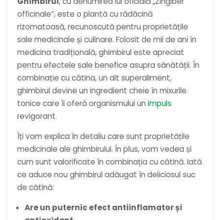
Ghimbirul
, cu denumirea lui oficială „Zingiber
officinale”, este o plantă cu rădăcină
rizomatoasă, recunoscută pentru proprietățile
sale medicinale și culinare. Folosit de mii de ani în
medicina tradițională, ghimbirul este apreciat
pentru efectele sale benefice asupra sănătății. În
combinație cu cătina, un alt superaliment,
ghimbirul devine un ingredient cheie în mixurile
tonice care îi oferă organismului un
impuls
revigorant.
Îți vom explica în detaliu care sunt proprietățile
medicinale ale ghimbirului. În plus, vom vedea și
cum sunt valorificate în combinația cu cătină. Iată
ce aduce nou ghimbirul adăugat în deliciosul suc
de cătină:
Are un puternic efect antiinflamator și