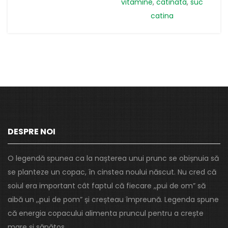
vitamine
,
catinata
,
suc
catina
DESPRE NOI
O legendă spunea ca la nașterea unui prunc se obișnuia să
se planteze un copac, în cinstea noului născut. Nu cred că
soiul era important cât faptul că fiecare ,,pui de om” să
aibă un ,,pui de pom” și creșteau împreună. Legenda spune
că energia copacului alimenta pruncul pentru a crește
mare și sănătos.