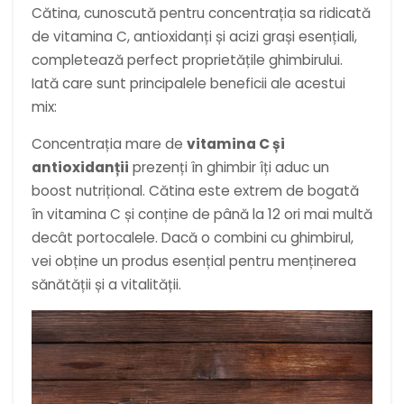
Cătina, cunoscută pentru concentrația sa ridicată
de vitamina C, antioxidanți și acizi grași esențiali,
completează perfect proprietățile ghimbirului.
Iată care sunt principalele beneficii ale acestui
mix:
Concentrația mare de
vitamina C și
antioxidanții
prezenți în ghimbir îți aduc un
boost nutrițional. Cătina este extrem de bogată
în vitamina C și conține de până la 12 ori mai multă
decât portocalele. Dacă o combini cu ghimbirul,
vei obține un produs esențial pentru menținerea
sănătății și a vitalității.