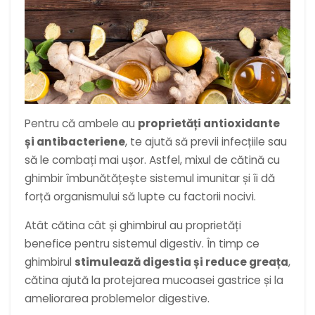
Pentru că ambele au
proprietăți antioxidante
și antibacteriene
, te ajută să previi infecțiile sau
să le combați mai ușor. Astfel, mixul de cătină cu
ghimbir îmbunătățește sistemul imunitar și îi dă
forță organismului să lupte cu factorii nocivi.
Atât cătina cât și ghimbirul au proprietăți
benefice pentru sistemul digestiv. În timp ce
ghimbirul
stimulează digestia și reduce greața
,
cătina ajută la protejarea mucoasei gastrice și la
ameliorarea problemelor digestive.