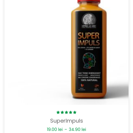
Rated
SuperImpuls
5.00
out
of 5
19.00
lei
–
34.90
lei