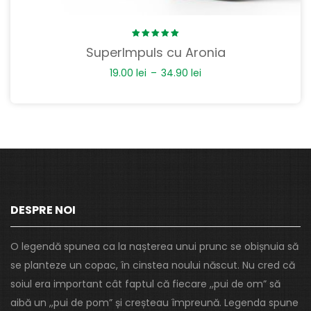
Rated
SuperImpuls cu Aronia
5.00
out
of 5
19.00
lei
–
34.90
lei
DESPRE NOI
O legendă spunea ca la nașterea unui prunc se obișnuia să
se planteze un copac, în cinstea noului născut. Nu cred că
soiul era important cât faptul că fiecare ,,pui de om” să
aibă un ,,pui de pom” și creșteau împreună. Legenda spune