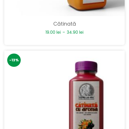
Cătinată
19.00
lei
–
34.90
lei
-13%