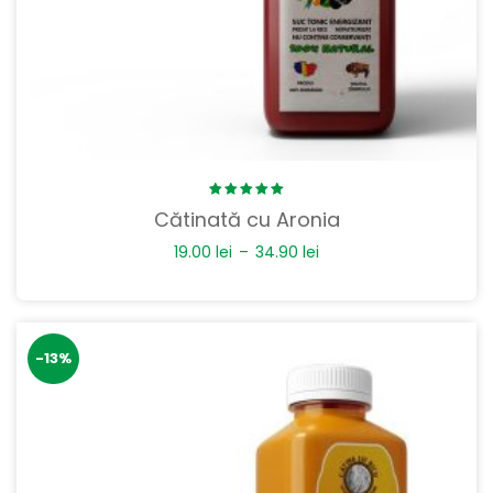
Rated
Cătinată cu Aronia
5.00
out
of 5
19.00
lei
–
34.90
lei
-13%