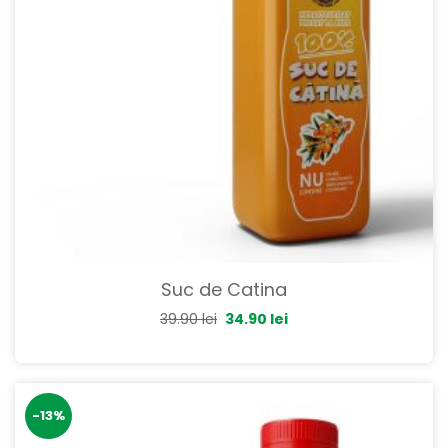
Suc de Catina
39.90
lei
34.90
lei
-13%