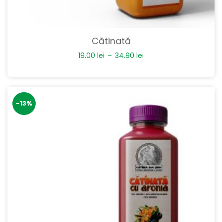
Cătinată
19.00
lei
–
34.90
lei
-13%