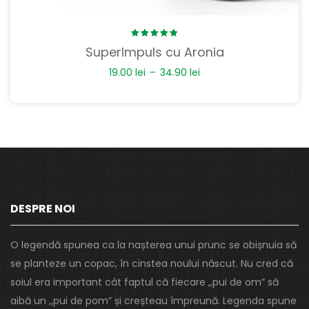
Rated
SuperImpuls cu Aronia
5.00
out
of 5
19.00
lei
–
34.90
lei
DESPRE NOI
O legendă spunea ca la nașterea unui prunc se obișnuia să
se planteze un copac, în cinstea noului născut. Nu cred că
soiul era important cât faptul că fiecare ,,pui de om” să
aibă un ,,pui de pom” și creșteau împreună. Legenda spune