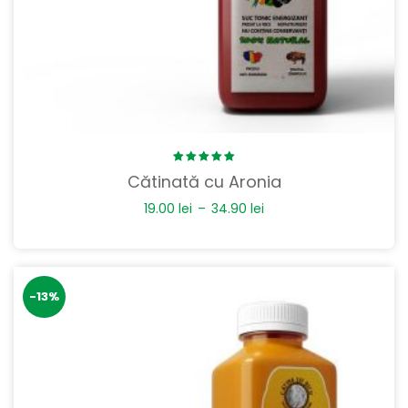
Rated
Cătinată cu Aronia
5.00
out
of 5
19.00
lei
–
34.90
lei
-13%