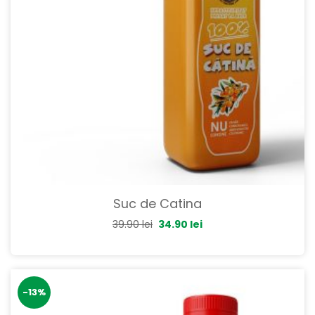
Suc de Catina
39.90
lei
34.90
lei
-13%