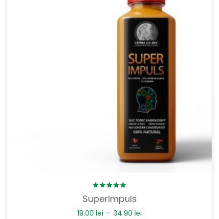
Rated
SuperImpuls
5.00
out
of 5
19.00
lei
–
34.90
lei