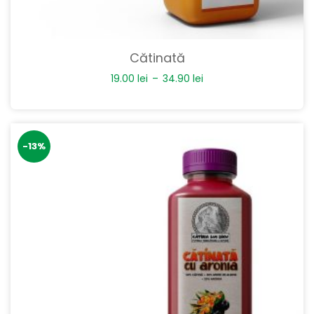
Cătinată
19.00
lei
–
34.90
lei
-13%