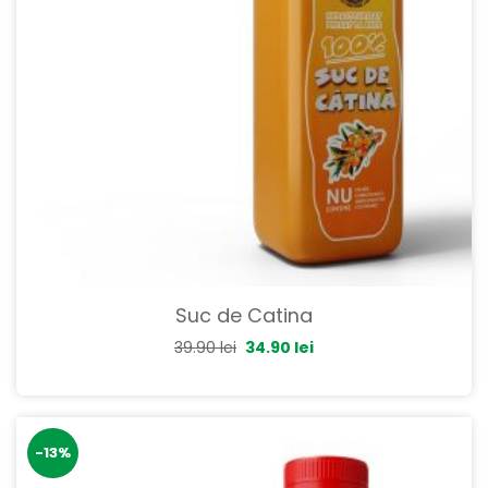
Suc de Catina
39.90
lei
34.90
lei
-13%