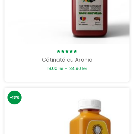
Rated
Cătinată cu Aronia
5.00
out
of 5
19.00
lei
–
34.90
lei
-13%