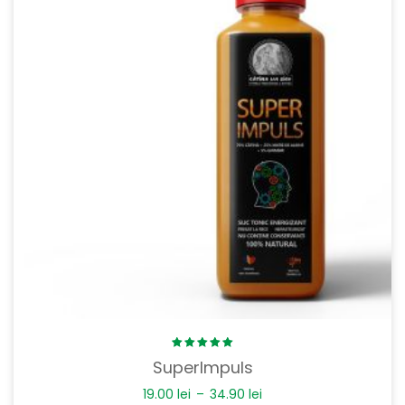
Rated
SuperImpuls
5.00
out
of 5
19.00
lei
–
34.90
lei