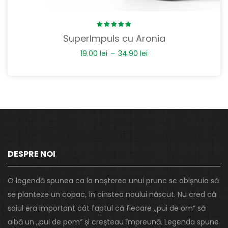
Rated
SuperImpuls cu Aronia
5.00
out
of 5
19.00
lei
–
34.90
lei
DESPRE NOI
O legendă spunea ca la nașterea unui prunc se obișnuia să
se planteze un copac, în cinstea noului născut. Nu cred că
soiul era important cât faptul că fiecare ,,pui de om” să
aibă un ,,pui de pom” și creșteau împreună. Legenda spune