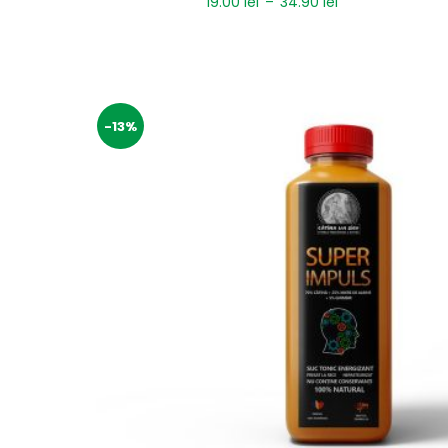
19.00
lei
–
34.90
lei
-13%