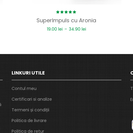
Rated
SuperImpuls cu Aronia
5.00
out
of 5
19.00
lei
–
34.90
lei
LINKURI UTILE
Contul meu
T
Certificari si analize
E
ă
Termeni și condiții
Politica de livrare
i
Politica de retur