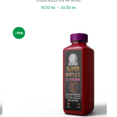
of 5
19.00
lei
–
34.90
lei
-13%