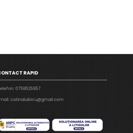
CONTACT RAPID
elefon:
0758525957
mail:
catinaluibicu@gmail.com