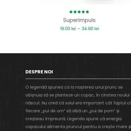
Rated
SuperImpuls
5.00
out
of 5
19.00
lei
–
34.90
lei
DESPRE NOI
O legendă spunea ca la nașterea unui prunc se
obișnuia să se planteze un copac, în cinstea noului
născut. Nu cred că soiul era important cât faptul c
fiecare ,,pui de om” să aibă un ,,pui de pom” și
creșteau împreună. Legenda spune că energia
copacului alimenta pruncul pentru a crește mare ș