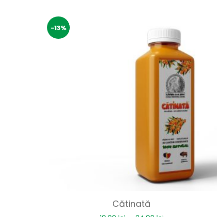
-13%
Cătinată